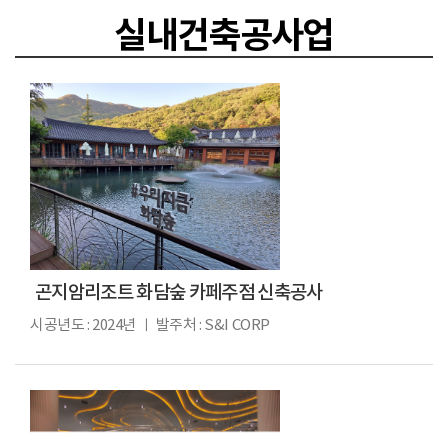
실내건축공사업
곤지암리조트 화담숲 카페주점 신축공사
시공년도 : 2024년 ㅣ 발주처 : S&I CORP