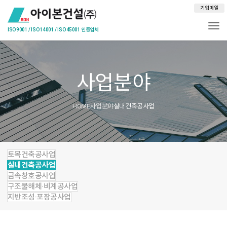
기업메일
Togg
사업분야
HOME
사업분야
실내건축공사업
토목건축공사업
실내건축공사업
금속창호공사업
구조물해체·비계공사업
지반조성·포장공사업