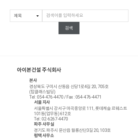
검색
아이본건설 주식회사
본사
경상북도 구미시 산동읍 신당1로4길 20, 705호
(탑클래스빌딩)
Tel : 054-476-4470 / Fax : 054-476-4471
서울 지사
서울특별시 강서구 마곡중앙로 111, 롯데캐슬 르웨스트
101동(업무동) 612호
Tel : 02-6267-4470
파주 사무실
경기도 파주시 문산읍 월롱산단3길 20, 103호
평택 사무소