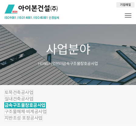
기업메일
Togg
사업분야
HOME
사업분야
금속구조물창호공사업
토목건축공사업
실내건축공사업
금속구조물창호공사업
구조물해체·비계공사업
지반조성·포장공사업