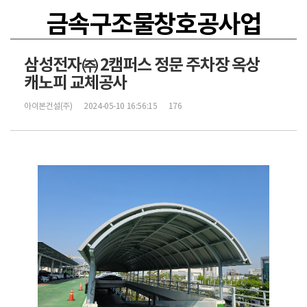
금속구조물창호공사업
삼성전자㈜ 2캠퍼스 정문 주차장 옥상
캐노피 교체공사
아이본건설(주)
2024-05-10 16:56:15
176