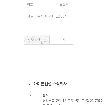
아이본건설 주식회사
본사
경상북도 구미시 산동읍 신당1로4길 20, 705호