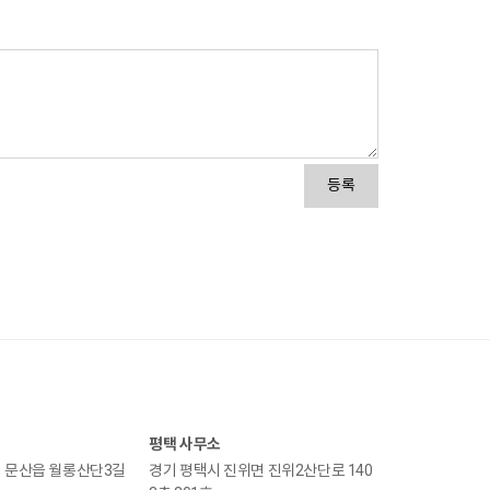
등록
평택 사무소
 문산읍 월롱산단3길
경기 평택시 진위면 진위2산단로 140