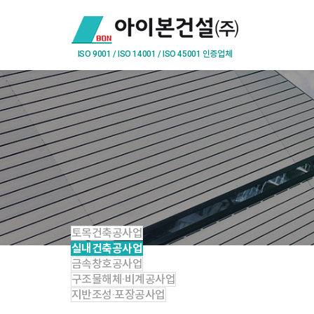
토목건축공사업
실내건축공사업
금속창호공사업
구조물해체·비계공사업
지반조성·포장공사업