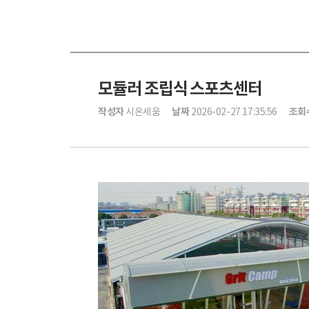
모듈러 조립식 스포츠센터
작성자
날짜
조회
시온세움
2026-02-27 17:35:56