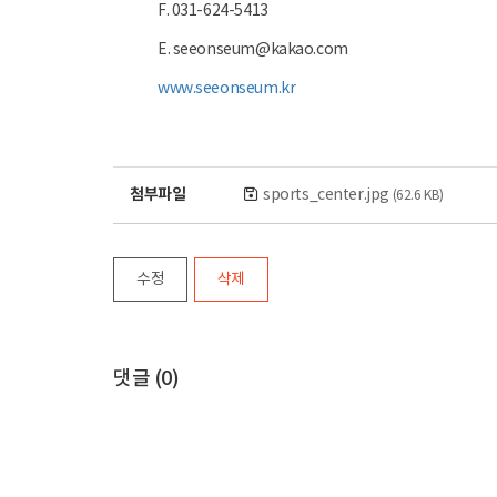
F. 031-624-5413
E. seeonseum@kakao.com
www.seeonseum.kr
첨부파일
sports_center.jpg
(62.6 KB)
수정
삭제
댓글 (
0
)